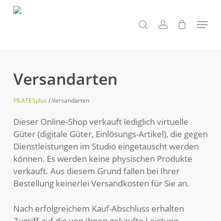
Skip
to
Menu
search
account
main
content
Versandarten
PILATESplus
/
Versandarten
Dieser Online-Shop verkauft lediglich virtuelle
Güter (digitale Güter, Einlösungs-Artikel), die gegen
Dienstleistungen im Studio eingetauscht werden
können. Es werden keine physischen Produkte
verkauft. Aus diesem Grund fallen bei Ihrer
Bestellung keinerlei Versandkosten für Sie an.
Nach erfolgreichem Kauf-Abschluss erhalten
Zugriff auf die von Ihnen gekaufte Leistung