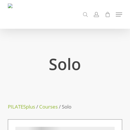
Skip
to
Menu
search
account
main
content
Solo
PILATESplus
/
Courses
/
Solo