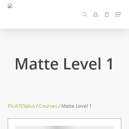
Skip
to
Menu
search
account
main
content
Matte Level 1
PILATESplus
/
Courses
/
Matte Level 1